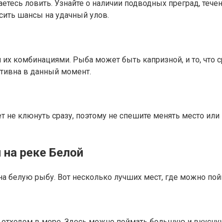
етесь ловить. Узнайте о наличии подводных преград, тече
ить шансы на удачный улов.
х комбинациями. Рыба может быть капризной, и то, что ср
ктивна в данный момент.
т не клюнуть сразу, поэтому не спешите менять место или
на реке Белой
на белую рыбу. Вот несколько лучших мест, где можно по
д отходом в море. Здесь можно поймать большую и вкусную