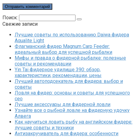
Поиск:
Свежие записи
Лучшие советы по использованию Daiwa фидера
Aqualite Light
Флагманский фидер Magnum Carp Feeder:
идеальный выбор для успешной рыбалки
Мифы и правда о фидерной рыбалке: полезные
советы и рекомендации
Yin Tai фидерное удилище 390: обзор,
характеристики, рекомендации, цены
Лучший автоподсекатель для фидера: выбор и
советы
Ловля на фидер: основы и советы для успешного
сео
Лучшие аксессуары для фидерной ловли
Узнайте все о рыбной ловле на фидерную удочку
Алвега
Как научиться ловить рыбу на английском фидере:
лучшие советы и техники
Антизакручиватель для фидера: особенности