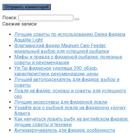
Поиск:
Свежие записи
Лучшие советы по использованию Daiwa фидера
Aqualite Light
Флагманский фидер Magnum Carp Feeder:
идеальный выбор для успешной рыбалки
Мифы и правда о фидерной рыбалке: полезные
советы и рекомендации
Yin Tai фидерное удилище 390: обзор,
характеристики, рекомендации, цены
Лучший автоподсекатель для фидера: выбор и
советы
Ловля на фидер: основы и советы для успешного
сео
Лучшие аксессуары для фидерной ловли
Узнайте все о рыбной ловле на фидерную удочку
Алвега
Как научиться ловить рыбу на английском фидере:
лучшие советы и техники
Антизакручиватель для фидера: особенности