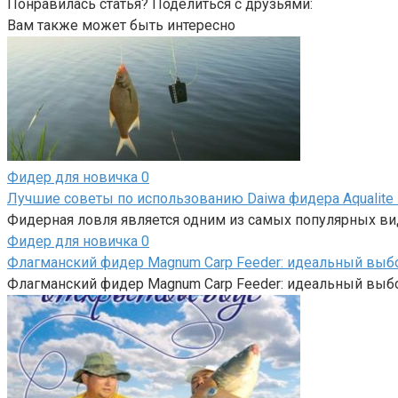
Понравилась статья? Поделиться с друзьями:
Вам также может быть интересно
Фидер для новичка
0
Лучшие советы по использованию Daiwa фидера Aqualite 
Фидерная ловля является одним из самых популярных вид
Фидер для новичка
0
Флагманский фидер Magnum Carp Feeder: идеальный выб
Флагманский фидер Magnum Carp Feeder: идеальный выб