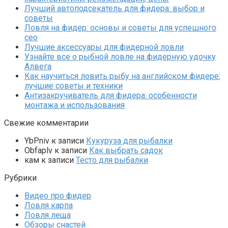
Лучший автоподсекатель для фидера: выбор и
советы
Ловля на фидер: основы и советы для успешного
сео
Лучшие аксессуары для фидерной ловли
Узнайте все о рыбной ловле на фидерную удочку
Алвега
Как научиться ловить рыбу на английском фидере:
лучшие советы и техники
Антизакручиватель для фидера: особенности
монтажа и использования
Свежие комментарии
YbPniv
к записи
Кукуруза для рыбалки
Оbfaplv
к записи
Как выбрать садок
кам
к записи
Тесто для рыбалки
Рубрики
Видео про фидер
Ловля карпа
Ловля леща
Обзоры снастей