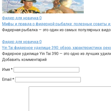
Фидер для новичка
0
Мифы и правда о фидерной рыбалке: полезные советы 
Фидерная рыбалка — это один из самых популярных вид
Фидер для новичка
0
Yin Tai фидерное удилище 390: обзор, характеристики, р
Фидерное удилище Yin Tai 390 — это одно из лучших удил
Добавить комментарий
Имя
*
Email
*