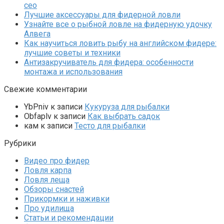
сео
Лучшие аксессуары для фидерной ловли
Узнайте все о рыбной ловле на фидерную удочку
Алвега
Как научиться ловить рыбу на английском фидере:
лучшие советы и техники
Антизакручиватель для фидера: особенности
монтажа и использования
Свежие комментарии
YbPniv
к записи
Кукуруза для рыбалки
Оbfaplv
к записи
Как выбрать садок
кам
к записи
Тесто для рыбалки
Рубрики
Видео про фидер
Ловля карпа
Ловля леща
Обзоры снастей
Прикормки и наживки
Про удилища
Статьи и рекомендации