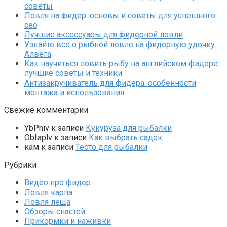
советы
Ловля на фидер: основы и советы для успешного
сео
Лучшие аксессуары для фидерной ловли
Узнайте все о рыбной ловле на фидерную удочку
Алвега
Как научиться ловить рыбу на английском фидере:
лучшие советы и техники
Антизакручиватель для фидера: особенности
монтажа и использования
Свежие комментарии
YbPniv
к записи
Кукуруза для рыбалки
Оbfaplv
к записи
Как выбрать садок
кам
к записи
Тесто для рыбалки
Рубрики
Видео про фидер
Ловля карпа
Ловля леща
Обзоры снастей
Прикормки и наживки