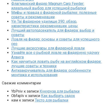
Флагманский фидер Magnum Carp Feeder:
идеальный выбор для успешной рыбалки
Мифы и правда о фидерной рыбалке: полезные
советы и рекомендации
Yin Tai фидерное удилище 390: обзор,
характеристики, рекомендации, цены
Лучший автоподсекатель для фидера: выбор и
советы
Ловля на фидер: основы и советы для успешного
сео
Лучшие аксессуары для фидерной ловли
Узнайте все о рыбной ловле на фидерную удочку
Алвега
Как научиться ловить рыбу на английском фидере:
лучшие советы и техники
Антизакручиватель для фидера: особенности
монтажа и использования
Свежие комментарии
YbPniv
к записи
Кукуруза для рыбалки
Оbfaplv
к записи
Как выбрать садок
кам
к записи
Тесто для рыбалки