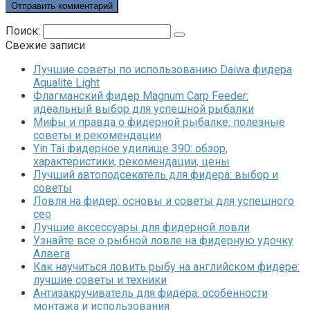
Поиск:
Свежие записи
Лучшие советы по использованию Daiwa фидера
Aqualite Light
Флагманский фидер Magnum Carp Feeder:
идеальный выбор для успешной рыбалки
Мифы и правда о фидерной рыбалке: полезные
советы и рекомендации
Yin Tai фидерное удилище 390: обзор,
характеристики, рекомендации, цены
Лучший автоподсекатель для фидера: выбор и
советы
Ловля на фидер: основы и советы для успешного
сео
Лучшие аксессуары для фидерной ловли
Узнайте все о рыбной ловле на фидерную удочку
Алвега
Как научиться ловить рыбу на английском фидере:
лучшие советы и техники
Антизакручиватель для фидера: особенности
монтажа и использования