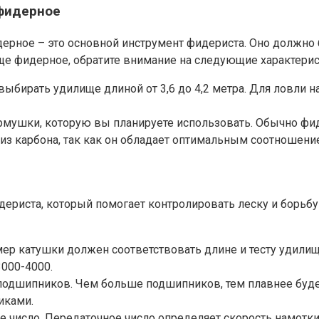
фидерное
ерное – это основной инструмент фидериста. Оно должно 
ще фидерное, обратите внимание на следующие характерис
выбирать удилище длиной от 3,6 до 4,2 метра. Для ловл
ормушки, которую вы планируете использовать. Обычно фи
 карбона, так как он обладает оптимальным соотношение
ериста, который помогает контролировать леску и борьбу
мер катушки должен соответствовать длине и тесту удили
000-4000.
подшипников. Чем больше подшипников, тем плавнее будет
иками.
е число. Передаточное число определяет скорость намотк